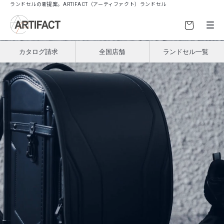
ツ
ランドセルの新提案。ARTIFACT（アーティファクト）ランドセル
に
進
む
カタログ請求
全国店舗
ランドセル一覧