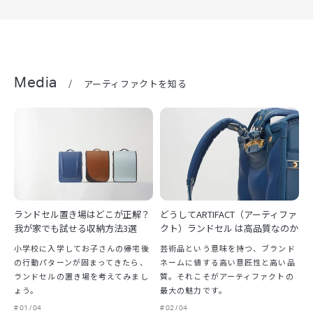
Media
/
アーティファクトを知る
ランドセル置き場はどこが正解？
どうしてARTIFACT（アーティファ
我が家でも試せる収納方法3選
クト）ランドセル は高品質なのか
小学校に入学してお子さんの帰宅後
芸術品という意味を持つ、ブランド
の行動パターンが固まってきたら、
ネームに値する高い意匠性と高い品
ランドセルの置き場を考えてみまし
質。それこそがアーティファクトの
ょう。
最大の魅力です。
# 01 / 04
# 02 / 04